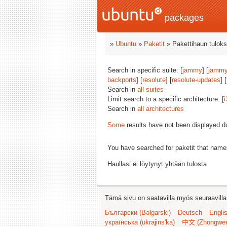
packages
»
Ubuntu
»
Paketit
» Pakettihaun tuloks
Search in specific suite: [
jammy
] [
jammy
backports
] [
resolute
] [
resolute-updates
] [
Search in
all suites
Limit search to a specific architecture: [
i
Search in
all architectures
Some
results have not been displayed d
You have searched for paketit that nam
Haullasi ei löytynyt yhtään tulosta
Tämä sivu on saatavilla myös seuraavilla k
Български (Bəlgarski)
Deutsch
Engli
українська (ukrajins'ka)
中文 (Zhongwe