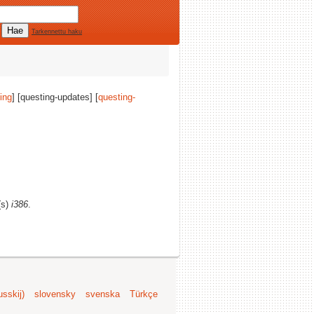
Tarkennettu haku
ing
] [questing-updates] [
questing-
(s)
i386
.
sskij)
slovensky
svenska
Türkçe