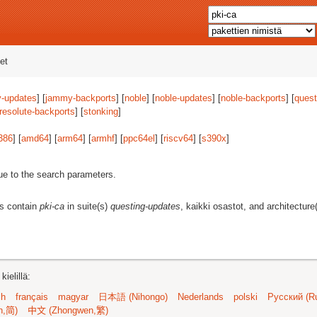
et
-updates
] [
jammy-backports
] [
noble
] [
noble-updates
] [
noble-backports
] [
quest
resolute-backports
] [
stonking
]
386
] [
amd64
] [
arm64
] [
armhf
] [
ppc64el
] [
riscv64
] [
s390x
]
ue to the search parameters.
es contain
pki-ca
in suite(s)
questing-updates
, kaikki osastot, and architecture
ielillä:
sh
français
magyar
日本語 (Nihongo)
Nederlands
polski
Русский (Ru
n,简)
中文 (Zhongwen,繁)