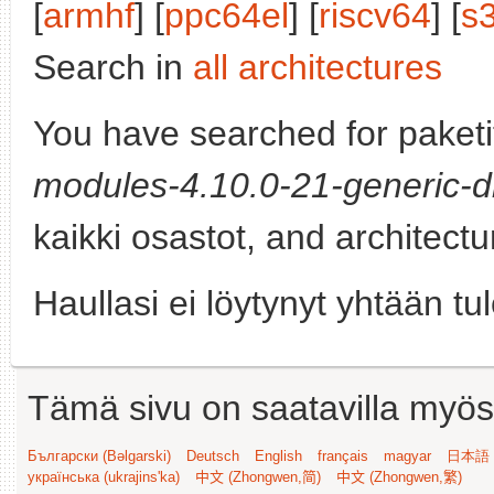
[
armhf
] [
ppc64el
] [
riscv64
] [
s
Search in
all architectures
You have searched for paket
modules-4.10.0-21-generic-d
kaikki osastot, and architect
Haullasi ei löytynyt yhtään tu
Tämä sivu on saatavilla myös s
Български (Bəlgarski)
Deutsch
English
français
magyar
日本語 (
українська (ukrajins'ka)
中文 (Zhongwen,简)
中文 (Zhongwen,繁)