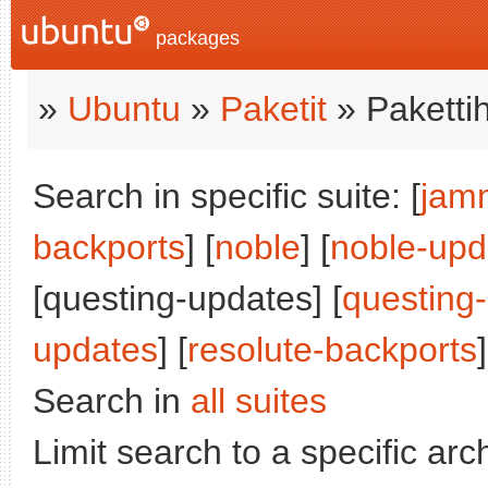
packages
»
Ubuntu
»
Paketit
» Paketti
Search in specific suite: [
jam
backports
] [
noble
] [
noble-upd
[questing-updates] [
questing
updates
] [
resolute-backports
]
Search in
all suites
Limit search to a specific arch