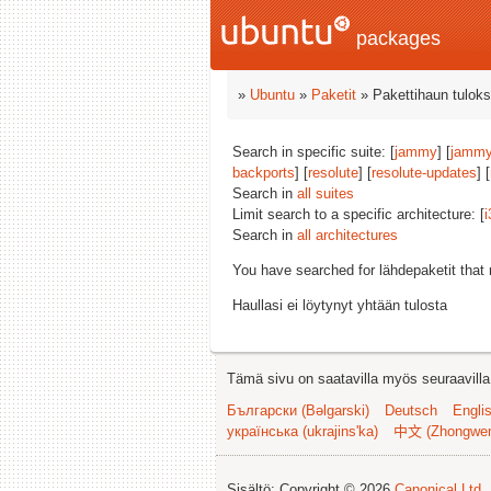
packages
»
Ubuntu
»
Paketit
» Pakettihaun tuloks
Search in specific suite: [
jammy
] [
jammy
backports
] [
resolute
] [
resolute-updates
] [
Search in
all suites
Limit search to a specific architecture: [
i
Search in
all architectures
You have searched for lähdepaketit tha
Haullasi ei löytynyt yhtään tulosta
Tämä sivu on saatavilla myös seuraavilla k
Български (Bəlgarski)
Deutsch
Engli
українська (ukrajins'ka)
中文 (Zhongwe
Sisältö: Copyright © 2026
Canonical Ltd.