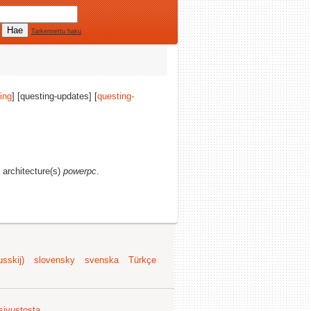
Tarkennettu haku
ing
] [questing-updates] [
questing-
d architecture(s)
powerpc
.
sskij)
slovensky
svenska
Türkçe
 sivustosta
.