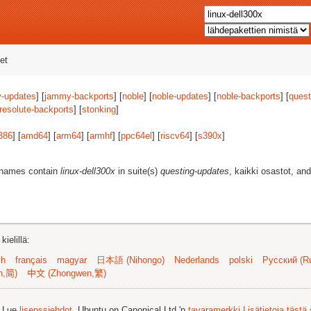
et
-updates
] [
jammy-backports
] [
noble
] [
noble-updates
] [
noble-backports
] [
quest
resolute-backports
] [
stonking
]
386
] [
amd64
] [
arm64
] [
armhf
] [
ppc64el
] [
riscv64
] [
s390x
]
t names contain
linux-dell300x
in suite(s)
questing-updates
, kaikki osastot, an
ielillä:
sh
français
magyar
日本語 (Nihongo)
Nederlands
polski
Русский (Ru
n,简)
中文 (Zhongwen,繁)
. Lue
lisenssiehdot
. Ubuntu on Canonical Ltd.'n
tavaramerkki
Lisätietoja tästä