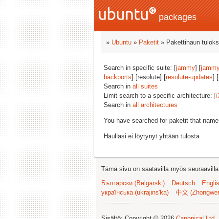
packages
»
Ubuntu
»
Paketit
» Pakettihaun tuloks
Search in specific suite: [
jammy
] [
jammy
backports
] [resolute] [
resolute-updates
] [
Search in
all suites
Limit search to a specific architecture: [
i
Search in
all architectures
You have searched for paketit that nam
Haullasi ei löytynyt yhtään tulosta
Tämä sivu on saatavilla myös seuraavilla k
Български (Bəlgarski)
Deutsch
Engli
українська (ukrajins'ka)
中文 (Zhongwe
Sisältö: Copyright © 2026
Canonical Ltd.