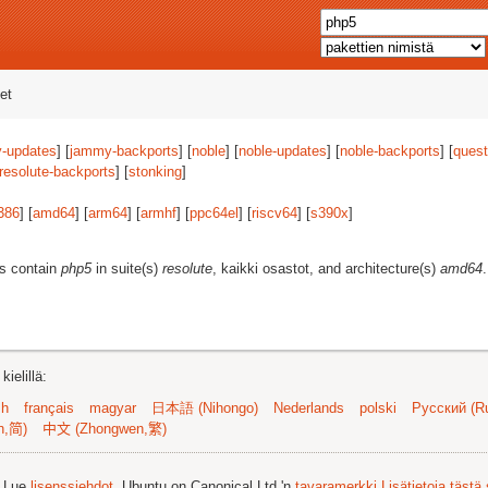
et
-updates
] [
jammy-backports
] [
noble
] [
noble-updates
] [
noble-backports
] [
quest
resolute-backports
] [
stonking
]
386
] [
amd64
] [
arm64
] [
armhf
] [
ppc64el
] [
riscv64
] [
s390x
]
es contain
php5
in suite(s)
resolute
, kaikki osastot, and architecture(s)
amd64
.
ielillä:
sh
français
magyar
日本語 (Nihongo)
Nederlands
polski
Русский (Ru
n,简)
中文 (Zhongwen,繁)
. Lue
lisenssiehdot
. Ubuntu on Canonical Ltd.'n
tavaramerkki
Lisätietoja tästä