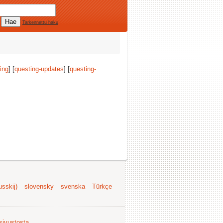
Tarkennettu haku
ing
] [
questing-updates
] [
questing-
sskij)
slovensky
svenska
Türkçe
 sivustosta
.