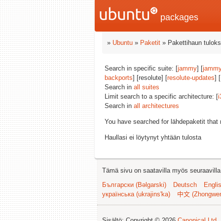
packages
»
Ubuntu
»
Paketit
» Pakettihaun tuloks
Search in specific suite: [
jammy
] [
jammy
backports
] [resolute] [
resolute-updates
] [
Search in
all suites
Limit search to a specific architecture: [
i
Search in
all architectures
You have searched for lähdepaketit tha
Haullasi ei löytynyt yhtään tulosta
Tämä sivu on saatavilla myös seuraavilla k
Български (Bəlgarski)
Deutsch
Engli
українська (ukrajins'ka)
中文 (Zhongwe
Sisältö: Copyright © 2026
Canonical Ltd.