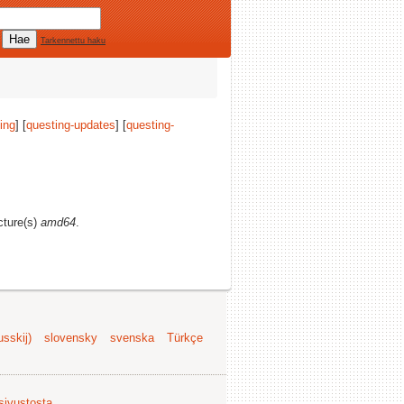
Tarkennettu haku
ing
] [
questing-updates
] [
questing-
cture(s)
amd64
.
sskij)
slovensky
svenska
Türkçe
 sivustosta
.