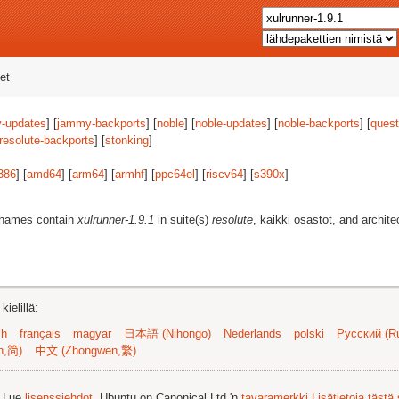
et
-updates
] [
jammy-backports
] [
noble
] [
noble-updates
] [
noble-backports
] [
quest
resolute-backports
] [
stonking
]
386
] [
amd64
] [
arm64
] [
armhf
] [
ppc64el
] [
riscv64
] [
s390x
]
t names contain
xulrunner-1.9.1
in suite(s)
resolute
, kaikki osastot, and archite
ielillä:
sh
français
magyar
日本語 (Nihongo)
Nederlands
polski
Русский (Ru
n,简)
中文 (Zhongwen,繁)
. Lue
lisenssiehdot
. Ubuntu on Canonical Ltd.'n
tavaramerkki
Lisätietoja tästä