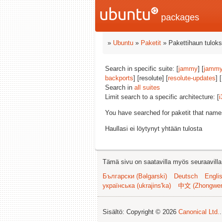
packages
»
Ubuntu
»
Paketit
» Pakettihaun tuloks
Search in specific suite: [
jammy
] [
jammy
backports
] [resolute] [
resolute-updates
] [
Search in
all suites
Limit search to a specific architecture: [
i
You have searched for paketit that nam
Haullasi ei löytynyt yhtään tulosta
Tämä sivu on saatavilla myös seuraavilla k
Български (Bəlgarski)
Deutsch
Engli
українська (ukrajins'ka)
中文 (Zhongwe
Sisältö: Copyright © 2026
Canonical Ltd.