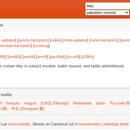
et
-updates
] [
jammy-backports
] [
noble
] [
noble-updates
] [
noble-backports
] [
quest
resolute-backports
] [
stonking
]
386
] [
amd64
] [
arm64
] [
armhf
] [
ppc64el
] [
riscv64
] [
s390x
]
es contain
bley
in suite(s)
resolute
, kaikki osastot, and kaikki arkkitehtuurit.
ielillä:
sh
français
magyar
日本語 (Nihongo)
Nederlands
polski
Русский (Ru
n,简)
中文 (Zhongwen,繁)
. Lue
lisenssiehdot
. Ubuntu on Canonical Ltd.'n
tavaramerkki
Lisätietoja tästä