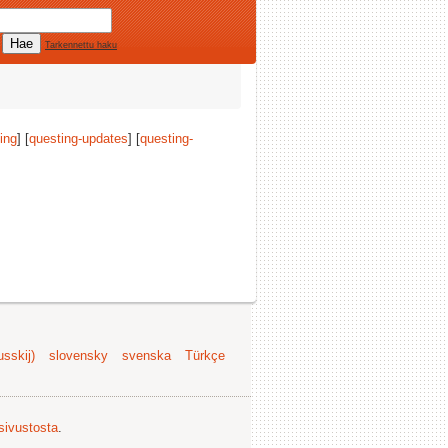
Tarkennettu haku
ing
] [
questing-updates
] [
questing-
sskij)
slovensky
svenska
Türkçe
 sivustosta
.