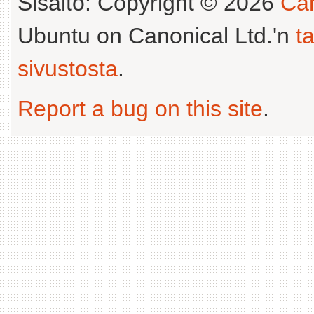
Sisältö: Copyright © 2026
Can
Ubuntu on Canonical Ltd.'n
t
sivustosta
.
Report a bug on this site
.