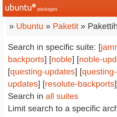
packages
»
Ubuntu
»
Paketit
» Paketti
Search in specific suite: [
jam
backports
] [
noble
] [
noble-upd
[
questing-updates
] [
questing
updates
] [
resolute-backports
]
Search in
all suites
Limit search to a specific arch