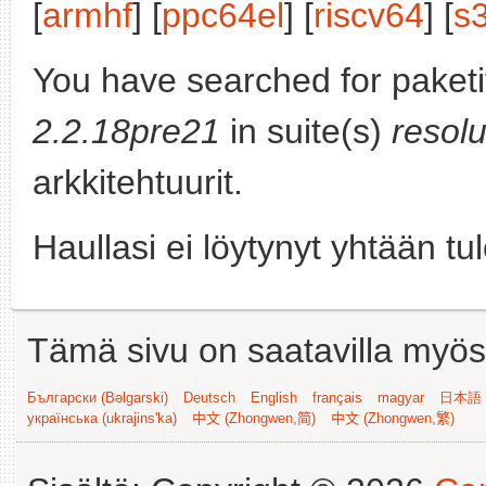
[
armhf
] [
ppc64el
] [
riscv64
] [
s
You have searched for paket
2.2.18pre21
in suite(s)
resolu
arkkitehtuurit.
Haullasi ei löytynyt yhtään tu
Tämä sivu on saatavilla myös s
Български (Bəlgarski)
Deutsch
English
français
magyar
日本語 (
українська (ukrajins'ka)
中文 (Zhongwen,简)
中文 (Zhongwen,繁)