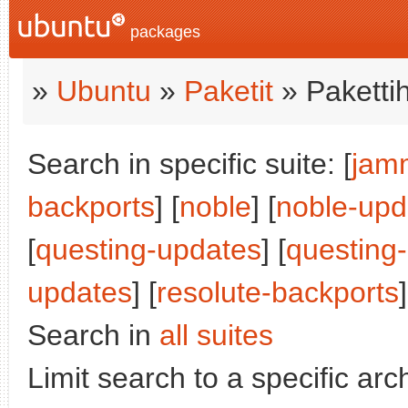
packages
»
Ubuntu
»
Paketit
» Paketti
Search in specific suite: [
jam
backports
] [
noble
] [
noble-upd
[
questing-updates
] [
questing
updates
] [
resolute-backports
]
Search in
all suites
Limit search to a specific arch