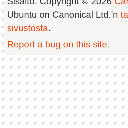
Sisältö: Copyright © 2026
Can
Ubuntu on Canonical Ltd.'n
t
sivustosta
.
Report a bug on this site
.