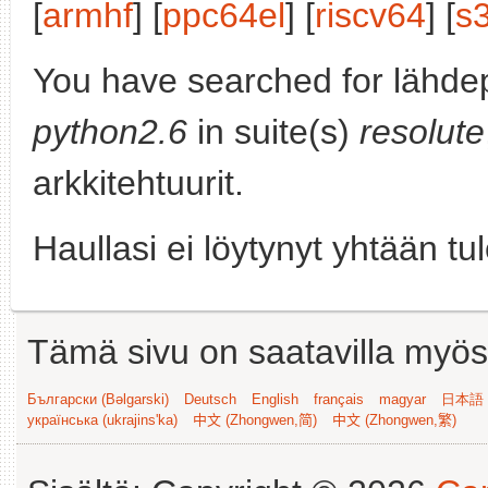
[
armhf
] [
ppc64el
] [
riscv64
] [
s
You have searched for lähdep
python2.6
in suite(s)
resolute
arkkitehtuurit.
Haullasi ei löytynyt yhtään tu
Tämä sivu on saatavilla myös s
Български (Bəlgarski)
Deutsch
English
français
magyar
日本語 (
українська (ukrajins'ka)
中文 (Zhongwen,简)
中文 (Zhongwen,繁)