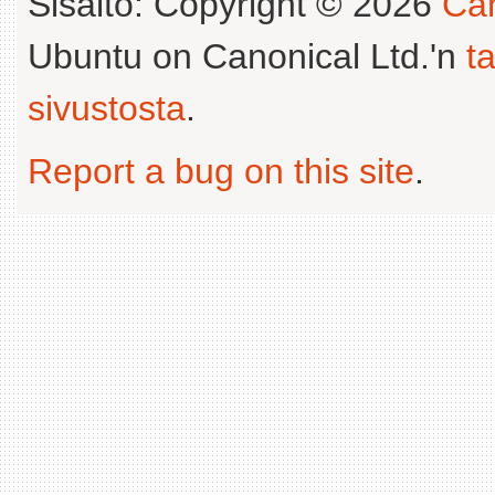
Sisältö: Copyright © 2026
Can
Ubuntu on Canonical Ltd.'n
t
sivustosta
.
Report a bug on this site
.