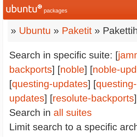
packages
»
Ubuntu
»
Paketit
» Paketti
Search in specific suite: [
jam
backports
] [
noble
] [
noble-upd
[
questing-updates
] [
questing
updates
] [
resolute-backports
]
Search in
all suites
Limit search to a specific arch