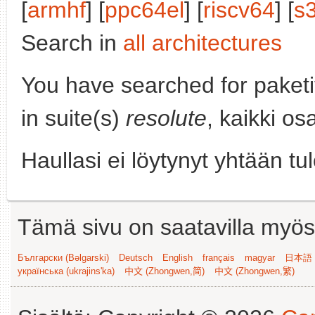
[
armhf
] [
ppc64el
] [
riscv64
] [
s
Search in
all architectures
You have searched for paket
in suite(s)
resolute
, kaikki os
Haullasi ei löytynyt yhtään tu
Tämä sivu on saatavilla myös s
Български (Bəlgarski)
Deutsch
English
français
magyar
日本語 (
українська (ukrajins'ka)
中文 (Zhongwen,简)
中文 (Zhongwen,繁)