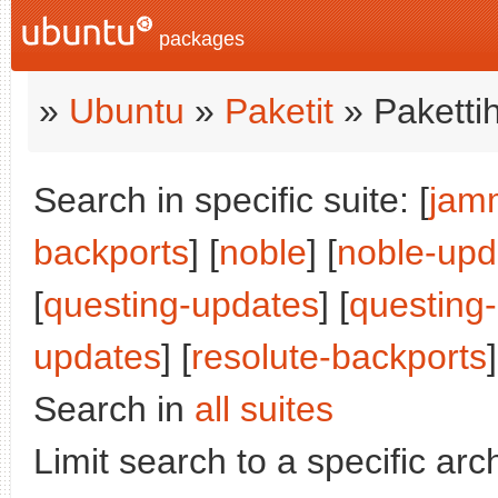
packages
»
Ubuntu
»
Paketit
» Paketti
Search in specific suite: [
jam
backports
] [
noble
] [
noble-upd
[
questing-updates
] [
questing
updates
] [
resolute-backports
]
Search in
all suites
Limit search to a specific arch