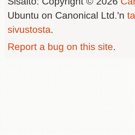
Sisältö: Copyright © 2026
Can
Ubuntu on Canonical Ltd.'n
t
sivustosta
.
Report a bug on this site
.