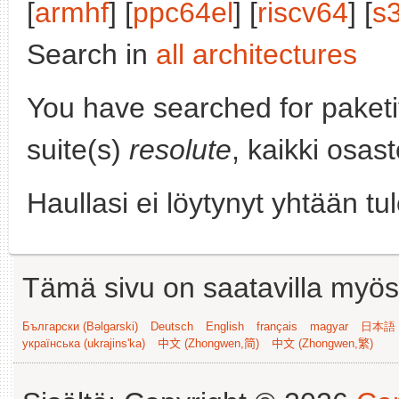
[
armhf
] [
ppc64el
] [
riscv64
] [
s
Search in
all architectures
You have searched for paket
suite(s)
resolute
, kaikki osas
Haullasi ei löytynyt yhtään tu
Tämä sivu on saatavilla myös s
Български (Bəlgarski)
Deutsch
English
français
magyar
日本語 (
українська (ukrajins'ka)
中文 (Zhongwen,简)
中文 (Zhongwen,繁)