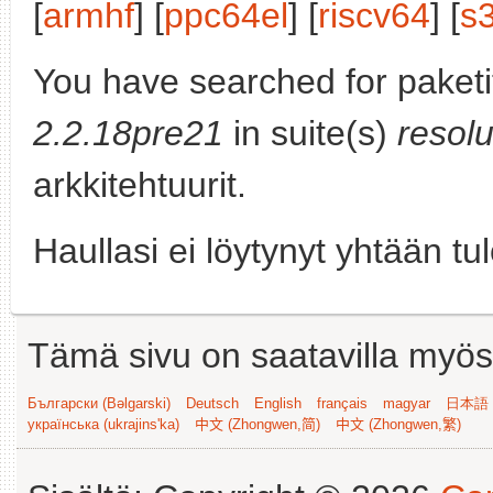
[
armhf
] [
ppc64el
] [
riscv64
] [
s
You have searched for paket
2.2.18pre21
in suite(s)
resolu
arkkitehtuurit.
Haullasi ei löytynyt yhtään tu
Tämä sivu on saatavilla myös s
Български (Bəlgarski)
Deutsch
English
français
magyar
日本語 (
українська (ukrajins'ka)
中文 (Zhongwen,简)
中文 (Zhongwen,繁)