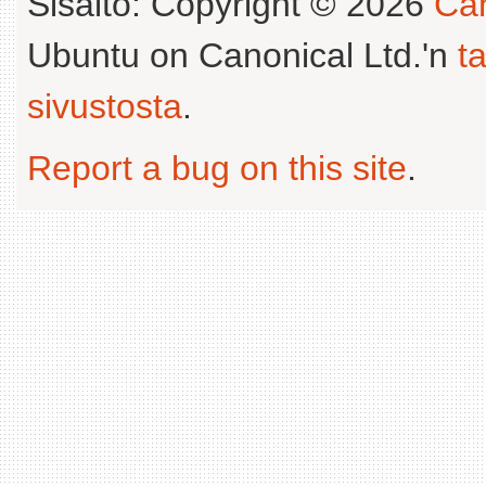
Sisältö: Copyright © 2026
Can
Ubuntu on Canonical Ltd.'n
t
sivustosta
.
Report a bug on this site
.