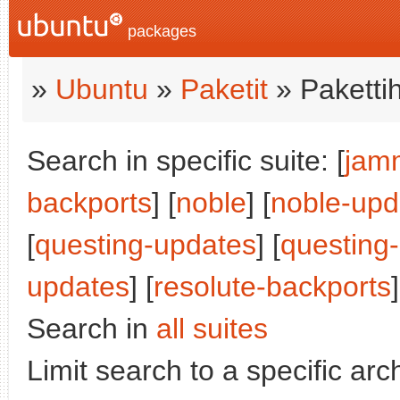
packages
»
Ubuntu
»
Paketit
» Paketti
Search in specific suite: [
jam
backports
] [
noble
] [
noble-upd
[
questing-updates
] [
questing
updates
] [
resolute-backports
]
Search in
all suites
Limit search to a specific arch