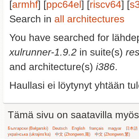
[
armhf
] [
ppc64el
] [
riscv64
] [
s
Search in
all architectures
You have searched for lähdep
xulrunner-1.9.2
in suite(s)
re
and architecture(s)
i386
.
Haullasi ei löytynyt yhtään tu
Tämä sivu on saatavilla myös s
Български (Bəlgarski)
Deutsch
English
français
magyar
日本語 (
українська (ukrajins'ka)
中文 (Zhongwen,简)
中文 (Zhongwen,繁)