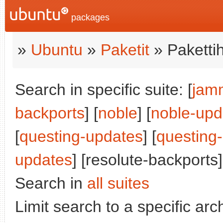
packages
»
Ubuntu
»
Paketit
» Paketti
Search in specific suite: [
jam
backports
] [
noble
] [
noble-upd
[
questing-updates
] [
questing
updates
] [resolute-backports]
Search in
all suites
Limit search to a specific arch