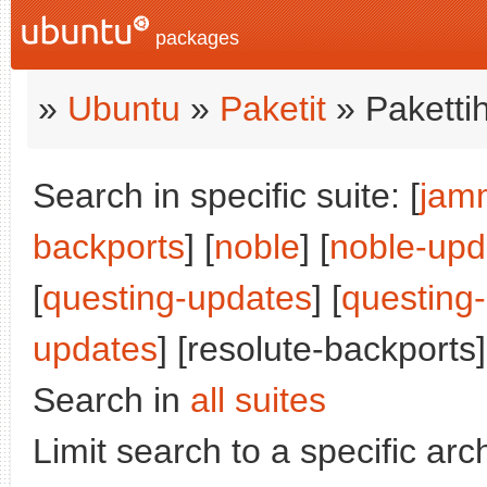
packages
»
Ubuntu
»
Paketit
» Paketti
Search in specific suite: [
jam
backports
] [
noble
] [
noble-upd
[
questing-updates
] [
questing
updates
] [resolute-backports]
Search in
all suites
Limit search to a specific arch