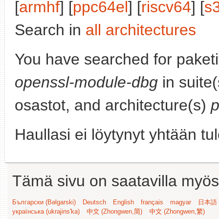
[
armhf
] [
ppc64el
] [
riscv64
] [
s
Search in
all architectures
You have searched for paket
openssl-module-dbg
in suite
osastot, and architecture(s)
p
Haullasi ei löytynyt yhtään tu
Tämä sivu on saatavilla myös s
Български (Bəlgarski)
Deutsch
English
français
magyar
日本語 (
українська (ukrajins'ka)
中文 (Zhongwen,简)
中文 (Zhongwen,繁)