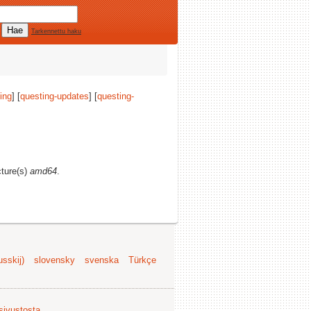
Tarkennettu haku
ing
] [
questing-updates
] [
questing-
cture(s)
amd64
.
sskij)
slovensky
svenska
Türkçe
 sivustosta
.