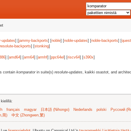
et
-updates
] [
jammy-backports
] [
noble
] [
noble-updates
] [
noble-backports
] [
quest
resolute-backports
] [
stonking
]
386
] [
amd64
] [
arm64
] [
armhf
] [
ppc64el
] [
riscv64
] [
s390x
]
es contain
komparator
in suite(s)
resolute-updates
, kaikki osastot, and archite
ielillä:
sh
français
magyar
日本語 (Nihongo)
Nederlands
polski
Русский (Ru
n,简)
中文 (Zhongwen,繁)
. Lue
lisenssiehdot
. Ubuntu on Canonical Ltd.'n
tavaramerkki
Lisätietoja tästä