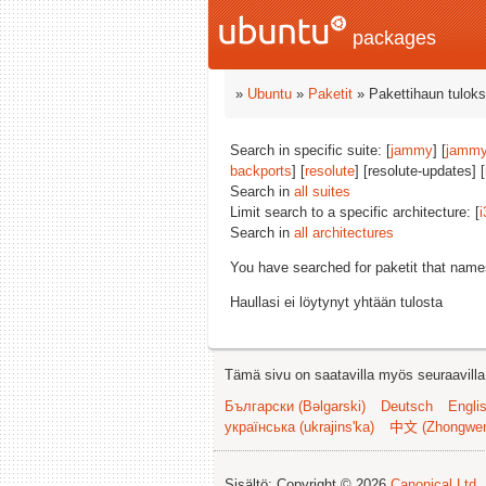
packages
»
Ubuntu
»
Paketit
» Pakettihaun tuloks
Search in specific suite: [
jammy
] [
jammy
backports
] [
resolute
] [resolute-updates] [
Search in
all suites
Limit search to a specific architecture: [
i
Search in
all architectures
You have searched for paketit that nam
Haullasi ei löytynyt yhtään tulosta
Tämä sivu on saatavilla myös seuraavilla k
Български (Bəlgarski)
Deutsch
Engli
українська (ukrajins'ka)
中文 (Zhongwe
Sisältö: Copyright © 2026
Canonical Ltd.