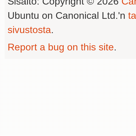
Sisältö: Copyright © 2026
Can
Ubuntu on Canonical Ltd.'n
t
sivustosta
.
Report a bug on this site
.