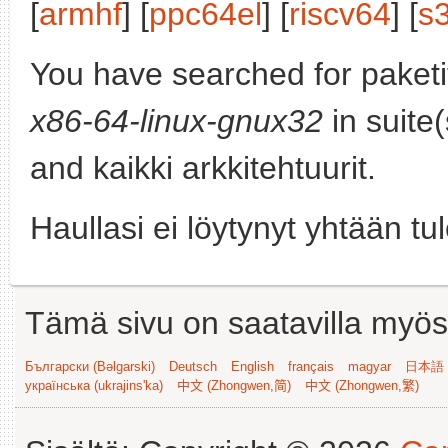
[
armhf
] [
ppc64el
] [
riscv64
] [
s
You have searched for paket
x86-64-linux-gnux32
in suite
and kaikki arkkitehtuurit.
Haullasi ei löytynyt yhtään tu
Tämä sivu on saatavilla myös s
Български (Bəlgarski)
Deutsch
English
français
magyar
日本語 (
українська (ukrajins'ka)
中文 (Zhongwen,简)
中文 (Zhongwen,繁)