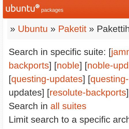
packages
»
Ubuntu
»
Paketit
» Paketti
Search in specific suite: [
jam
backports
] [
noble
] [
noble-upd
[
questing-updates
] [
questing
updates] [
resolute-backports
]
Search in
all suites
Limit search to a specific arch