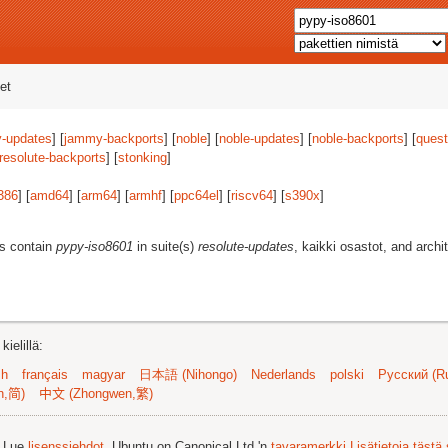
et
-updates
] [
jammy-backports
] [
noble
] [
noble-updates
] [
noble-backports
] [
quest
resolute-backports
] [
stonking
]
386
] [
amd64
] [
arm64
] [
armhf
] [
ppc64el
] [
riscv64
] [
s390x
]
es contain
pypy-iso8601
in suite(s)
resolute-updates
, kaikki osastot, and archi
ielillä:
sh
français
magyar
日本語 (Nihongo)
Nederlands
polski
Русский (Ru
n,简)
中文 (Zhongwen,繁)
. Lue
lisenssiehdot
. Ubuntu on Canonical Ltd.'n
tavaramerkki
Lisätietoja tästä