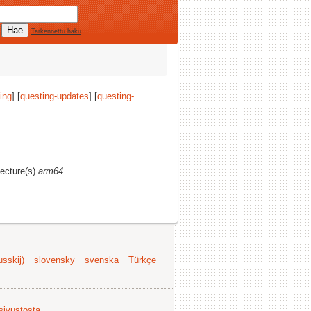
Tarkennettu haku
ing
] [
questing-updates
] [
questing-
tecture(s)
arm64
.
sskij)
slovensky
svenska
Türkçe
 sivustosta
.