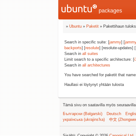
packages
»
Ubuntu
»
Paketit
» Pakettihaun tuloks
Search in specific suite: [
jammy
] [
jammy
backports
] [
resolute
] [resolute-updates] [
Search in
all suites
Limit search to a specific architecture: [
i
Search in
all architectures
You have searched for paketit that nam
Haullasi ei löytynyt yhtään tulosta
Tämä sivu on saatavilla myös seuraavilla k
Български (Bəlgarski)
Deutsch
Engli
українська (ukrajins'ka)
中文 (Zhongwe
Sisältö: Copyright © 2026
Canonical Ltd.