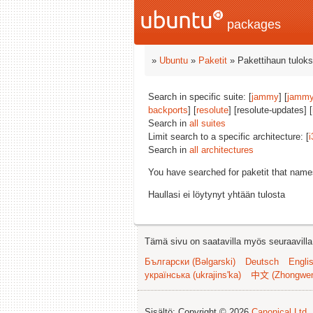
packages
»
Ubuntu
»
Paketit
» Pakettihaun tuloks
Search in specific suite: [
jammy
] [
jammy
backports
] [
resolute
] [resolute-updates] [
Search in
all suites
Limit search to a specific architecture: [
i
Search in
all architectures
You have searched for paketit that nam
Haullasi ei löytynyt yhtään tulosta
Tämä sivu on saatavilla myös seuraavilla k
Български (Bəlgarski)
Deutsch
Engli
українська (ukrajins'ka)
中文 (Zhongwe
Sisältö: Copyright © 2026
Canonical Ltd.