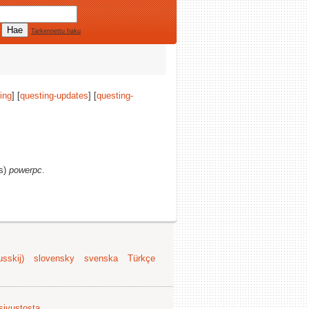
Tarkennettu haku
ing
] [
questing-updates
] [
questing-
(s)
powerpc
.
sskij)
slovensky
svenska
Türkçe
 sivustosta
.