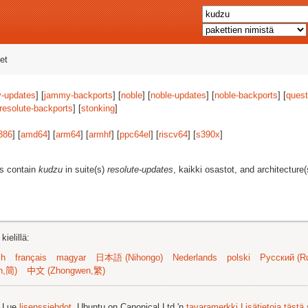
et
-updates
] [
jammy-backports
] [
noble
] [
noble-updates
] [
noble-backports
] [
quest
resolute-backports
] [
stonking
]
386
] [
amd64
] [
arm64
] [
armhf
] [
ppc64el
] [
riscv64
] [
s390x
]
es contain
kudzu
in suite(s)
resolute-updates
, kaikki osastot, and architecture
ielillä:
sh
français
magyar
日本語 (Nihongo)
Nederlands
polski
Русский (Ru
n,简)
中文 (Zhongwen,繁)
. Lue
lisenssiehdot
. Ubuntu on Canonical Ltd.'n
tavaramerkki
Lisätietoja tästä