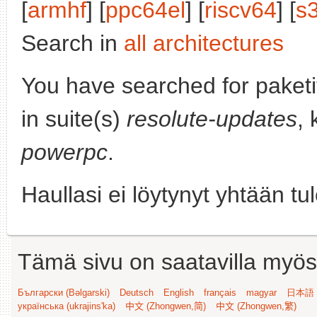
[
armhf
] [
ppc64el
] [
riscv64
] [
s
Search in
all architectures
You have searched for paket
in suite(s)
resolute-updates
, 
powerpc
.
Haullasi ei löytynyt yhtään tu
Tämä sivu on saatavilla myös s
Български (Bəlgarski)
Deutsch
English
français
magyar
日本語 (
українська (ukrajins'ka)
中文 (Zhongwen,简)
中文 (Zhongwen,繁)