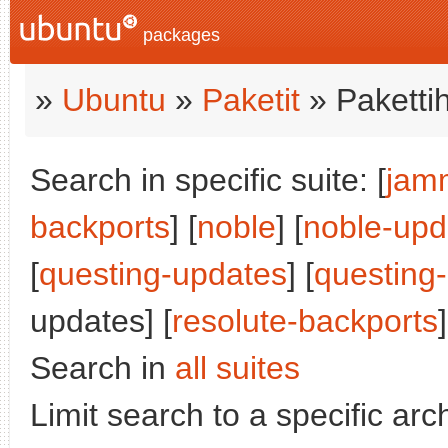
packages
»
Ubuntu
»
Paketit
» Paketti
Search in specific suite: [
jam
backports
] [
noble
] [
noble-upd
[
questing-updates
] [
questing
updates] [
resolute-backports
]
Search in
all suites
Limit search to a specific arch