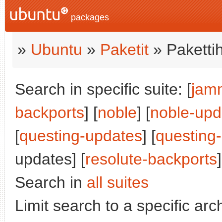
packages
»
Ubuntu
»
Paketit
» Paketti
Search in specific suite: [
jam
backports
] [
noble
] [
noble-upd
[
questing-updates
] [
questing
updates] [
resolute-backports
]
Search in
all suites
Limit search to a specific arch