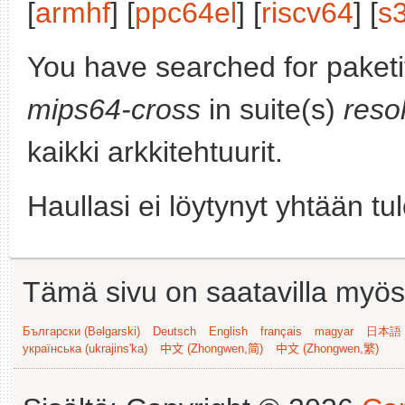
[
armhf
] [
ppc64el
] [
riscv64
] [
s
You have searched for paket
mips64-cross
in suite(s)
reso
kaikki arkkitehtuurit.
Haullasi ei löytynyt yhtään tu
Tämä sivu on saatavilla myös s
Български (Bəlgarski)
Deutsch
English
français
magyar
日本語 (
українська (ukrajins'ka)
中文 (Zhongwen,简)
中文 (Zhongwen,繁)