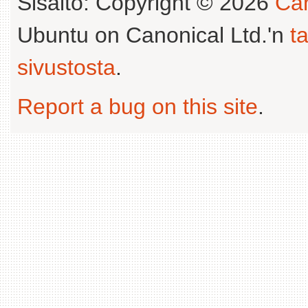
Sisältö: Copyright © 2026
Can
Ubuntu on Canonical Ltd.'n
t
sivustosta
.
Report a bug on this site
.