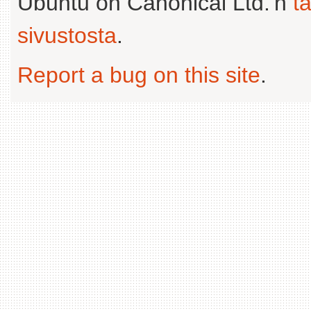
Ubuntu on Canonical Ltd.'n
t
sivustosta
.
Report a bug on this site
.