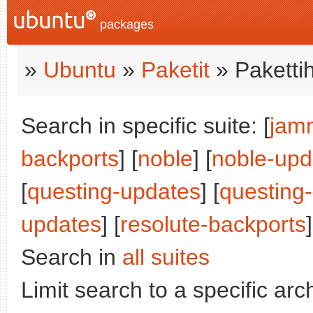
packages
»
Ubuntu
»
Paketit
» Paketti
Search in specific suite: [
jam
backports
] [
noble
] [
noble-upd
[
questing-updates
] [
questing
updates
] [
resolute-backports
Search in
all suites
Limit search to a specific arch