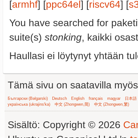
[
armhf
] [
ppc64el
] [
riscv64
] [
s
You have searched for paket
suite(s)
stonking
, kaikki osast
Haullasi ei löytynyt yhtään tu
Tämä sivu on saatavilla myös s
Български (Bəlgarski)
Deutsch
English
français
magyar
日本語 (
українська (ukrajins'ka)
中文 (Zhongwen,简)
中文 (Zhongwen,繁)
Sisältö: Copyright © 2026
Can