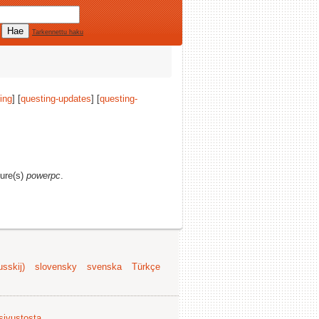
Tarkennettu haku
ing
] [
questing-updates
] [
questing-
ture(s)
powerpc
.
sskij)
slovensky
svenska
Türkçe
 sivustosta
.