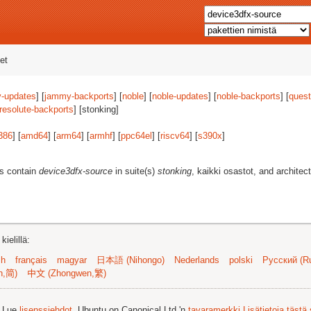
et
-updates
] [
jammy-backports
] [
noble
] [
noble-updates
] [
noble-backports
] [
quest
resolute-backports
] [stonking]
386
] [
amd64
] [
arm64
] [
armhf
] [
ppc64el
] [
riscv64
] [
s390x
]
es contain
device3dfx-source
in suite(s)
stonking
, kaikki osastot, and architec
ielillä:
sh
français
magyar
日本語 (Nihongo)
Nederlands
polski
Русский (Ru
n,简)
中文 (Zhongwen,繁)
. Lue
lisenssiehdot
. Ubuntu on Canonical Ltd.'n
tavaramerkki
Lisätietoja tästä