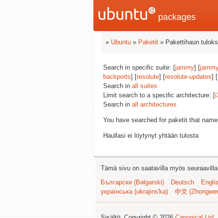
packages
»
Ubuntu
»
Paketit
» Pakettihaun tuloks
Search in specific suite: [
jammy
] [
jammy
backports
] [
resolute
] [
resolute-updates
] [
Search in
all suites
Limit search to a specific architecture: [
i
Search in
all architectures
You have searched for paketit that nam
Haullasi ei löytynyt yhtään tulosta
Tämä sivu on saatavilla myös seuraavilla k
Български (Bəlgarski)
Deutsch
Engli
українська (ukrajins'ka)
中文 (Zhongwe
Sisältö: Copyright © 2026
Canonical Ltd.