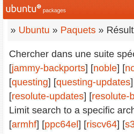
packages
»
Ubuntu
»
Paquets
» Résult
Chercher dans une suite spéci
[
jammy-backports
] [
noble
] [
n
[
questing
] [
questing-updates
]
[
resolute-updates
] [
resolute-
Limit search to a specific arch
[
armhf
] [
ppc64el
] [
riscv64
] [
s