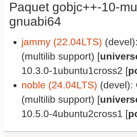
Paquet gobjc++-10-mult
gnuabi64
jammy (22.04LTS)
(devel)
(multilib support) [
univers
10.3.0-1ubuntu1cross2 [
p
noble (24.04LTS)
(devel):
(multilib support) [
univers
10.5.0-4ubuntu2cross1 [
p