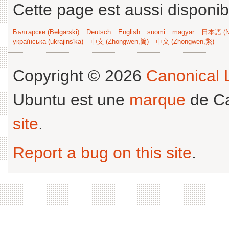
Cette page est aussi disponib
Български (Bəlgarski)
Deutsch
English
suomi
magyar
日本語 (Ni
українська (ukrajins'ka)
中文 (Zhongwen,简)
中文 (Zhongwen,繁)
Copyright © 2026
Canonical L
Ubuntu est une
marque
de Ca
site
.
Report a bug on this site
.