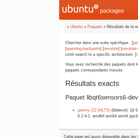
packages
»
Ubuntu
»
Paquets
» Résultats de la r
Chercher dans une suite spécifique : [
ja
[
questing-backports
] [
resolute
] [
resolute
Limit search to a specific architecture: [
i
Vous avez recherché des paquets dont 
paquets correspondants trouvés.
Résultats exacts
Paquet libqt6sensors6-dev
jammy (22.04LTS)
(libdevel): Qt 
6.2.4-1: amd64 arm64 armhf ppc6
Cette page est aussi disponible dans les 