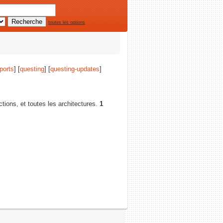
toutes les options
ports
] [
questing
] [
questing-updates
]
ctions, et toutes les architectures.
1