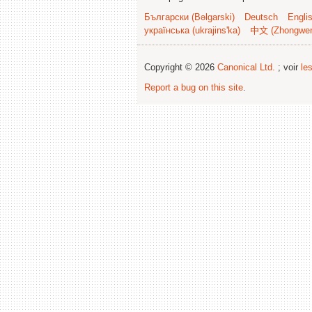
Български (Bəlgarski)
Deutsch
Engli
українська (ukrajins'ka)
中文 (Zhongwe
Copyright © 2026
Canonical Ltd.
; voir
le
Report a bug on this site
.