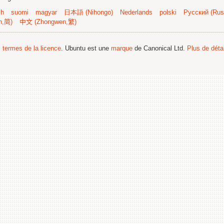
sh
suomi
magyar
日本語 (Nihongo)
Nederlands
polski
Русский (Russ
n,简)
中文 (Zhongwen,繁)
s termes de la licence
. Ubuntu est une
marque
de Canonical Ltd.
Plus de détai