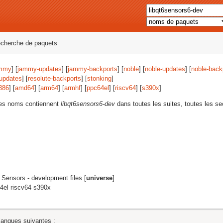
echerche de paquets
mmy
] [
jammy-updates
] [
jammy-backports
] [
noble
] [
noble-updates
] [
noble-back
-updates
] [
resolute-backports
] [
stonking
]
386
] [
amd64
] [
arm64
] [
armhf
] [
ppc64el
] [
riscv64
] [
s390x
]
les noms contiennent
libqt6sensors6-dev
dans toutes les suites, toutes les se
6 Sensors - development files [
universe
]
4el riscv64 s390x
langues suivantes :