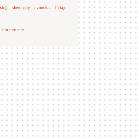
kij)
slovensky
svenska
Türkçe
ls sur ce site
.