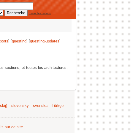
toutes les options
ports
] [
questing
] [
questing-updates
]
les sections, et toutes les architectures.
kij)
slovensky
svenska
Türkçe
ls sur ce site
.