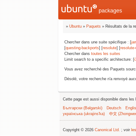
packages
»
Ubuntu
»
Paquets
» Résultats de la r
Chercher dans une suite spécifique : [
ja
[
questing-backports
] [
resolute
] [
resolute
Chercher dans
toutes les suites
Limit search to a specific architecture: [
i
Vous avez recherché des Paquets sourc
Désolé, votre recherche n'a renvoyé aucu
Cette page est aussi disponible dans les 
Български (Bəlgarski)
Deutsch
Engli
українська (ukrajins'ka)
中文 (Zhongwe
Copyright © 2026
Canonical Ltd.
; voir
le