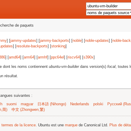
echerche de paquets
mmy
] [
jammy-updates
] [
jammy-backports
] [
noble
] [
noble-updates
] [
noble-back
-updates
] [
resolute-backports
] [
stonking
]
386
] [
amd64
] [
arm64
] [
armhf
] [
ppc64el
] [
riscv64
] [
s390x
]
e dont les noms contiennent
ubuntu-vm-builder
dans version(s)
focal
, toutes 
n résultat.
langues suivantes :
sh
suomi
magyar
日本語 (Nihongo)
Nederlands
polski
Русский (Russ
n,简)
中文 (Zhongwen,繁)
s termes de la licence
. Ubuntu est une
marque
de Canonical Ltd.
Plus de détai