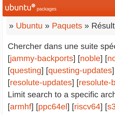
packages
»
Ubuntu
»
Paquets
» Résult
Chercher dans une suite spéci
[
jammy-backports
] [
noble
] [
n
[
questing
] [
questing-updates
]
[
resolute-updates
] [
resolute-
Limit search to a specific arch
[
armhf
] [
ppc64el
] [
riscv64
] [
s