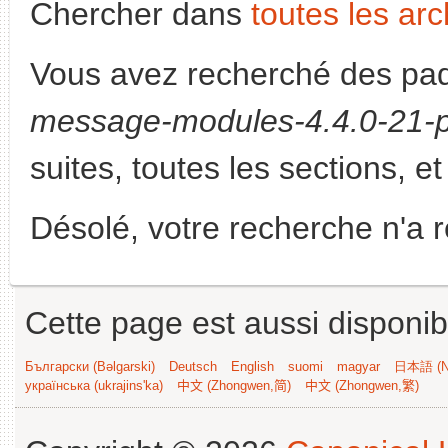
Chercher dans
toutes les arc
Vous avez recherché des paq
message-modules-4.4.0-21-
suites, toutes les sections, e
Désolé, votre recherche n'a 
Cette page est aussi disponib
Български (Bəlgarski)
Deutsch
English
suomi
magyar
日本語 (Ni
українська (ukrajins'ka)
中文 (Zhongwen,简)
中文 (Zhongwen,繁)