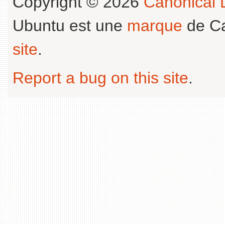
Copyright © 2026
Canonical L
Ubuntu est une
marque
de Ca
site
.
Report a bug on this site
.