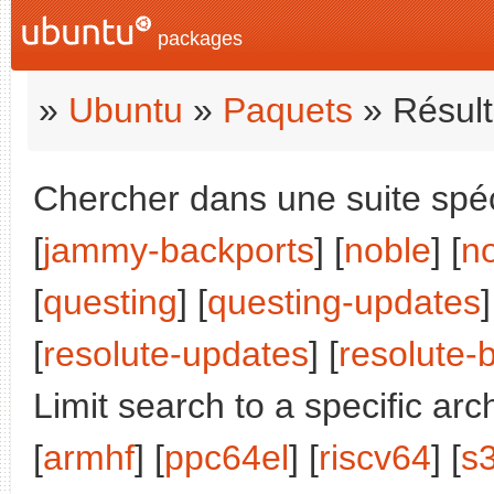
packages
»
Ubuntu
»
Paquets
» Résult
Chercher dans une suite spéci
[
jammy-backports
] [
noble
] [
n
[
questing
] [
questing-updates
]
[
resolute-updates
] [
resolute-
Limit search to a specific arch
[
armhf
] [
ppc64el
] [
riscv64
] [
s