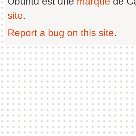
Ubuntu est une
marque
de Ca
site
.
Report a bug on this site
.