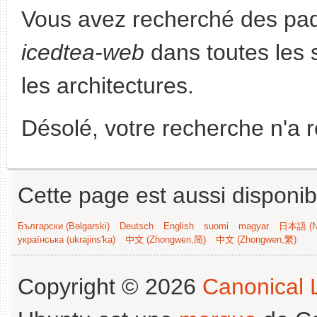
Vous avez recherché des paq
icedtea-web
dans toutes les s
les architectures.
Désolé, votre recherche n'a 
Cette page est aussi disponib
Български (Bəlgarski)
Deutsch
English
suomi
magyar
日本語 (Ni
українська (ukrajins'ka)
中文 (Zhongwen,简)
中文 (Zhongwen,繁)
Copyright © 2026
Canonical L