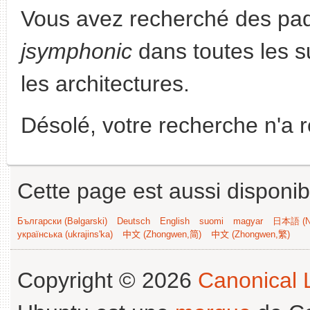
Vous avez recherché des paq
jsymphonic
dans toutes les su
les architectures.
Désolé, votre recherche n'a 
Cette page est aussi disponib
Български (Bəlgarski)
Deutsch
English
suomi
magyar
日本語 (Ni
українська (ukrajins'ka)
中文 (Zhongwen,简)
中文 (Zhongwen,繁)
Copyright © 2026
Canonical L