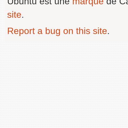
Ubuntu est une
marque
de Ca
site
.
Report a bug on this site
.