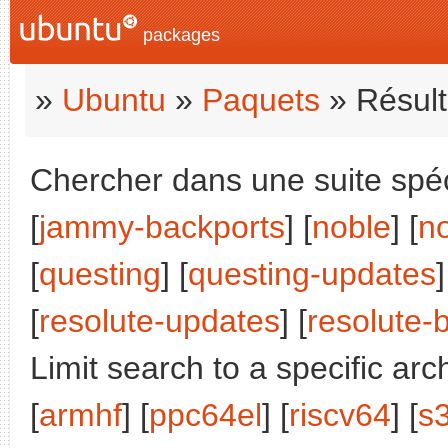
packages
»
Ubuntu
»
Paquets
» Résult
Chercher dans une suite spéci
[
jammy-backports
] [
noble
] [
n
[
questing
] [
questing-updates
]
[
resolute-updates
] [
resolute-
Limit search to a specific arch
[
armhf
] [
ppc64el
] [
riscv64
] [
s