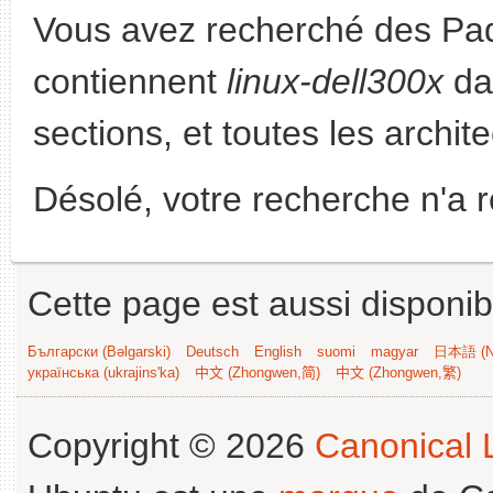
Vous avez recherché des Paq
contiennent
linux-dell300x
dan
sections, et toutes les archit
Désolé, votre recherche n'a 
Cette page est aussi disponib
Български (Bəlgarski)
Deutsch
English
suomi
magyar
日本語 (Ni
українська (ukrajins'ka)
中文 (Zhongwen,简)
中文 (Zhongwen,繁)
Copyright © 2026
Canonical L