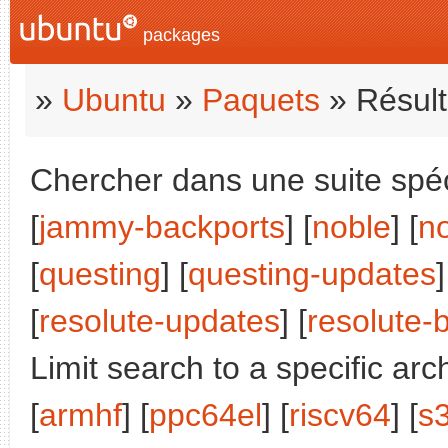
packages
»
Ubuntu
»
Paquets
» Résult
Chercher dans une suite spéci
[
jammy-backports
] [
noble
] [
n
[
questing
] [
questing-updates
]
[
resolute-updates
] [
resolute-
Limit search to a specific arch
[
armhf
] [
ppc64el
] [
riscv64
] [
s