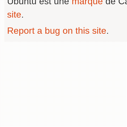
Ubuntu est une
marque
de Ca
site
.
Report a bug on this site
.