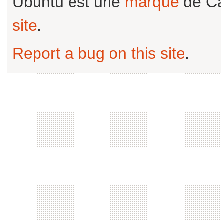
Ubuntu est une
marque
de Ca
site
.
Report a bug on this site
.