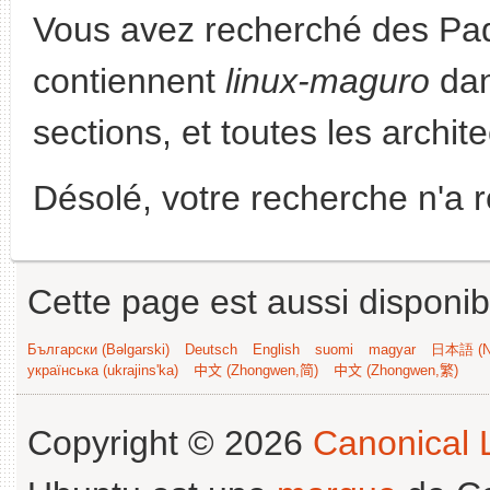
Vous avez recherché des Paq
contiennent
linux-maguro
dan
sections, et toutes les archit
Désolé, votre recherche n'a 
Cette page est aussi disponib
Български (Bəlgarski)
Deutsch
English
suomi
magyar
日本語 (Ni
українська (ukrajins'ka)
中文 (Zhongwen,简)
中文 (Zhongwen,繁)
Copyright © 2026
Canonical L