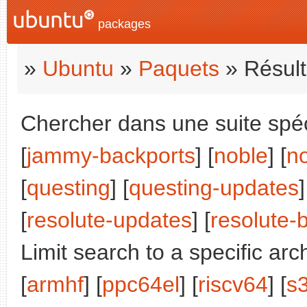
packages
»
Ubuntu
»
Paquets
» Résult
Chercher dans une suite spéci
[
jammy-backports
] [
noble
] [
n
[
questing
] [
questing-updates
]
[
resolute-updates
] [
resolute-
Limit search to a specific arch
[
armhf
] [
ppc64el
] [
riscv64
] [
s