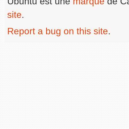
Ubuntu est une
marque
de Ca
site
.
Report a bug on this site
.