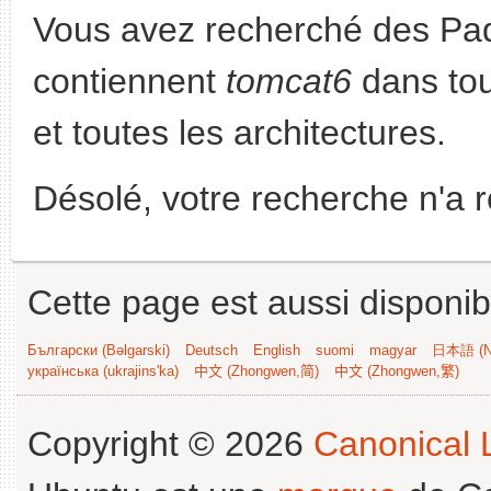
Vous avez recherché des Paq
contiennent
tomcat6
dans tout
et toutes les architectures.
Désolé, votre recherche n'a 
Cette page est aussi disponib
Български (Bəlgarski)
Deutsch
English
suomi
magyar
日本語 (Ni
українська (ukrajins'ka)
中文 (Zhongwen,简)
中文 (Zhongwen,繁)
Copyright © 2026
Canonical L