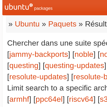
packages
»
Ubuntu
»
Paquets
» Résult
Chercher dans une suite spéci
[
jammy-backports
] [
noble
] [
n
[
questing
] [
questing-updates
]
[
resolute-updates
] [
resolute-
Limit search to a specific arch
[
armhf
] [
ppc64el
] [
riscv64
] [
s