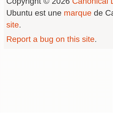
Copyright © 2026
Canonical L
Ubuntu est une
marque
de Ca
site
.
Report a bug on this site
.