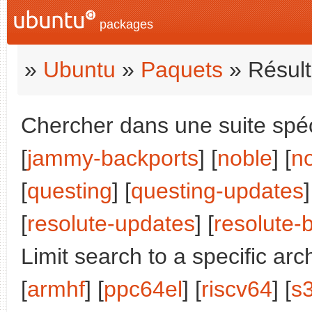
packages
»
Ubuntu
»
Paquets
» Résult
Chercher dans une suite spéci
[
jammy-backports
] [
noble
] [
n
[
questing
] [
questing-updates
]
[
resolute-updates
] [
resolute-
Limit search to a specific arch
[
armhf
] [
ppc64el
] [
riscv64
] [
s