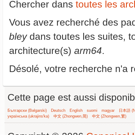
Chercher dans
toutes les arc
Vous avez recherché des paq
bley
dans toutes les suites, to
architecture(s)
arm64
.
Désolé, votre recherche n'a 
Cette page est aussi disponib
Български (Bəlgarski)
Deutsch
English
suomi
magyar
日本語 (Ni
українська (ukrajins'ka)
中文 (Zhongwen,简)
中文 (Zhongwen,繁)