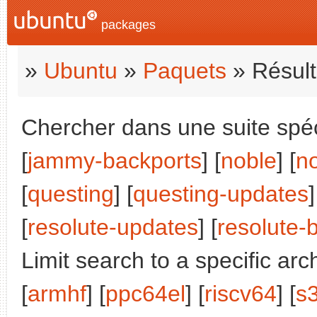
packages
»
Ubuntu
»
Paquets
» Résult
Chercher dans une suite spéci
[
jammy-backports
] [
noble
] [
n
[
questing
] [
questing-updates
]
[
resolute-updates
] [
resolute-
Limit search to a specific arch
[
armhf
] [
ppc64el
] [
riscv64
] [
s