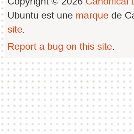
Copyright © 2026
Canonical L
Ubuntu est une
marque
de Ca
site
.
Report a bug on this site
.