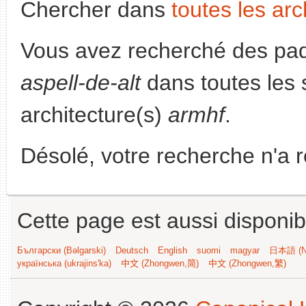
Chercher dans
toutes les arc
Vous avez recherché des paq
aspell-de-alt
dans toutes les s
architecture(s)
armhf
.
Désolé, votre recherche n'a 
Cette page est aussi disponib
Български (Bəlgarski)
Deutsch
English
suomi
magyar
日本語 (Ni
українська (ukrajins'ka)
中文 (Zhongwen,简)
中文 (Zhongwen,繁)