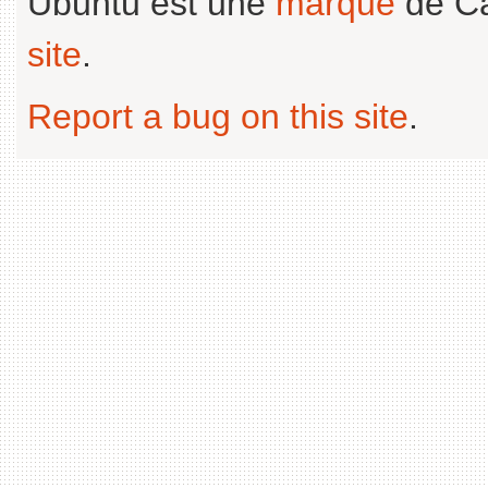
Ubuntu est une
marque
de Ca
site
.
Report a bug on this site
.