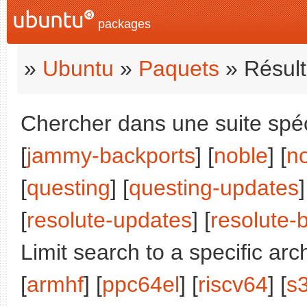
packages
»
Ubuntu
»
Paquets
» Résult
Chercher dans une suite spéci
[
jammy-backports
] [
noble
] [
n
[
questing
] [
questing-updates
]
[
resolute-updates
] [
resolute-
Limit search to a specific arch
[
armhf
] [
ppc64el
] [
riscv64
] [
s