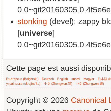
0.0~git20160305.0.4f5e6ef-
stonking
(devel): zappy b
[
universe
]
0.0~git20160305.0.4f5e6ef-
Cette page est aussi disponib
Български (Bəlgarski)
Deutsch
English
suomi
magyar
日本語 (Ni
українська (ukrajins'ka)
中文 (Zhongwen,简)
中文 (Zhongwen,繁)
Copyright © 2026
Canonical L