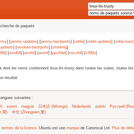
echerche de paquets
mmy
] [
jammy-updates
] [
jammy-backports
] [
noble
] [
noble-updates
] [
noble-back
-updates
] [
resolute-backports
] [
stonking
]
386
] [
amd64
] [
arm64
] [
armhf
] [
ppc64el
] [
riscv64
] [
s390x
]
e dont les noms contiennent
linux-lts-trusty
dans toutes les suites, toutes les
n résultat.
langues suivantes :
sh
suomi
magyar
日本語 (Nihongo)
Nederlands
polski
Русский (Russ
n,简)
中文 (Zhongwen,繁)
s termes de la licence
. Ubuntu est une
marque
de Canonical Ltd.
Plus de détai