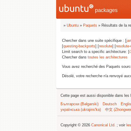
packages
»
Ubuntu
»
Paquets
» Résultats de la r
Chercher dans une suite spécifique : [
ja
[
questing-backports
] [
resolute
] [
resolute
Limit search to a specific architecture: [
i
Chercher dans
toutes les architectures
Vous avez recherché des Paquets sourc
Désolé, votre recherche n'a renvoyé aucu
Cette page est aussi disponible dans les 
Български (Bəlgarski)
Deutsch
Engli
українська (ukrajins'ka)
中文 (Zhongwe
Copyright © 2026
Canonical Ltd.
; voir
le