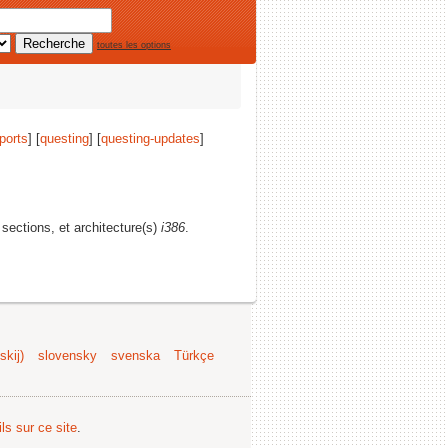
toutes les options
ports
] [
questing
] [
questing-updates
]
 sections, et architecture(s)
i386
.
kij)
slovensky
svenska
Türkçe
ls sur ce site
.