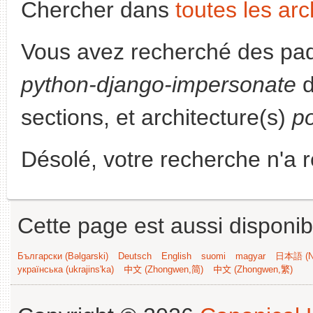
Chercher dans
toutes les arc
Vous avez recherché des paq
python-django-impersonate
d
sections, et architecture(s)
p
Désolé, votre recherche n'a 
Cette page est aussi disponib
Български (Bəlgarski)
Deutsch
English
suomi
magyar
日本語 (Ni
українська (ukrajins'ka)
中文 (Zhongwen,简)
中文 (Zhongwen,繁)