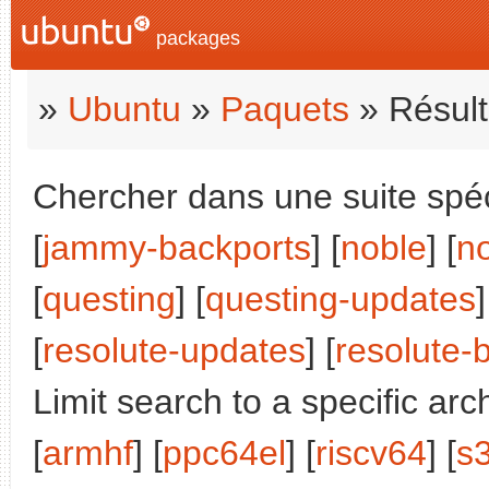
packages
»
Ubuntu
»
Paquets
» Résult
Chercher dans une suite spéci
[
jammy-backports
] [
noble
] [
n
[
questing
] [
questing-updates
]
[
resolute-updates
] [
resolute-
Limit search to a specific arch
[
armhf
] [
ppc64el
] [
riscv64
] [
s