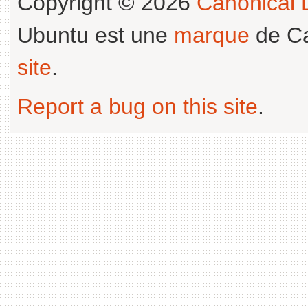
Copyright © 2026
Canonical L
Ubuntu est une
marque
de Ca
site
.
Report a bug on this site
.