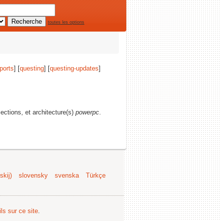
toutes les options
ports
] [
questing
] [
questing-updates
]
ections, et architecture(s)
powerpc
.
kij)
slovensky
svenska
Türkçe
ls sur ce site
.