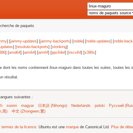
echerche de paquets
mmy
] [
jammy-updates
] [
jammy-backports
] [
noble
] [
noble-updates
] [
noble-back
-updates
] [
resolute-backports
] [
stonking
]
386
] [
amd64
] [
arm64
] [
armhf
] [
ppc64el
] [
riscv64
] [
s390x
]
e dont les noms contiennent
linux-maguro
dans toutes les suites, toutes les s
n résultat.
langues suivantes :
sh
suomi
magyar
日本語 (Nihongo)
Nederlands
polski
Русский (Russ
n,简)
中文 (Zhongwen,繁)
s termes de la licence
. Ubuntu est une
marque
de Canonical Ltd.
Plus de détai