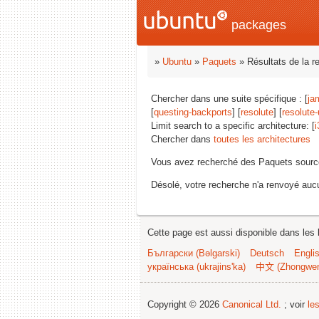
packages
»
Ubuntu
»
Paquets
» Résultats de la r
Chercher dans une suite spécifique : [
ja
[
questing-backports
] [
resolute
] [
resolute
Limit search to a specific architecture: [
i
Chercher dans
toutes les architectures
Vous avez recherché des Paquets sourc
Désolé, votre recherche n'a renvoyé aucu
Cette page est aussi disponible dans les 
Български (Bəlgarski)
Deutsch
Engli
українська (ukrajins'ka)
中文 (Zhongwe
Copyright © 2026
Canonical Ltd.
; voir
le