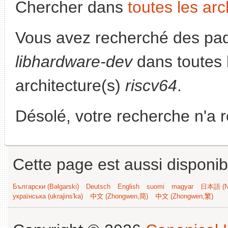
Chercher dans
toutes les arc
Vous avez recherché des paq
libhardware-dev
dans toutes l
architecture(s)
riscv64
.
Désolé, votre recherche n'a 
Cette page est aussi disponib
Български (Bəlgarski)
Deutsch
English
suomi
magyar
日本語 (Ni
українська (ukrajins'ka)
中文 (Zhongwen,简)
中文 (Zhongwen,繁)