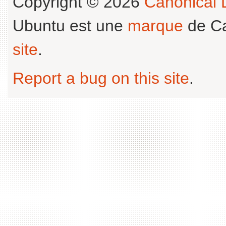
Copyright © 2026
Canonical L
Ubuntu est une
marque
de Ca
site
.
Report a bug on this site
.