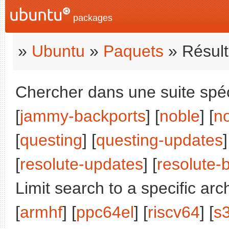
packages
»
Ubuntu
»
Paquets
» Résult
Chercher dans une suite spéci
[
jammy-backports
] [
noble
] [
n
[
questing
] [
questing-updates
]
[
resolute-updates
] [
resolute-
Limit search to a specific arch
[
armhf
] [
ppc64el
] [
riscv64
] [
s