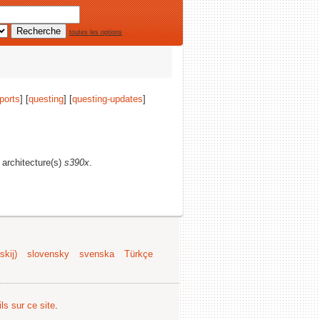
toutes les options
ports
] [
questing
] [
questing-updates
]
 architecture(s)
s390x
.
kij)
slovensky
svenska
Türkçe
ls sur ce site
.