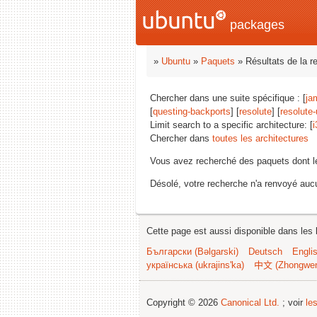
packages
»
Ubuntu
»
Paquets
» Résultats de la r
Chercher dans une suite spécifique : [
ja
[
questing-backports
] [
resolute
] [
resolute
Limit search to a specific architecture: [
i
Chercher dans
toutes les architectures
Vous avez recherché des paquets dont 
Désolé, votre recherche n'a renvoyé aucu
Cette page est aussi disponible dans les 
Български (Bəlgarski)
Deutsch
Engli
українська (ukrajins'ka)
中文 (Zhongwe
Copyright © 2026
Canonical Ltd.
; voir
le