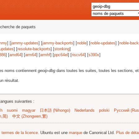
echerche de paquets
mmy
] [
jammy-updates
] [
jammy-backports
] [
noble
] [
noble-updates
] [
noble-back
-updates
] [
resolute-backports
] [
stonking
]
386
] [
amd64
] [
arm64
] [
armhf
] [
ppc64el
] [
riscv64
] [
s390x
]
les noms contiennent
geoip-dbg
dans toutes les suites, toutes les sections, et
n résultat.
langues suivantes :
sh
suomi
magyar
日本語 (Nihongo)
Nederlands
polski
Русский (Russ
n,简)
中文 (Zhongwen,繁)
s termes de la licence
. Ubuntu est une
marque
de Canonical Ltd.
Plus de détai