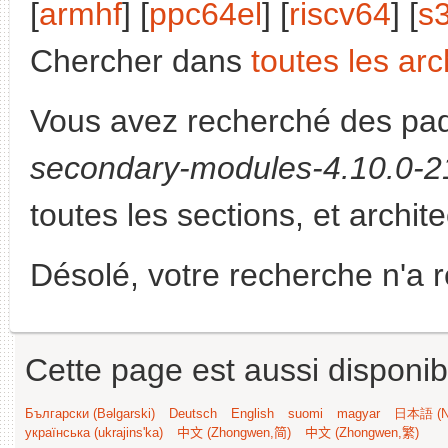
[
armhf
] [
ppc64el
] [
riscv64
] [
s
Chercher dans
toutes les arc
Vous avez recherché des paq
secondary-modules-4.10.0-21
toutes les sections, et archit
Désolé, votre recherche n'a 
Cette page est aussi disponib
Български (Bəlgarski)
Deutsch
English
suomi
magyar
日本語 (Ni
українська (ukrajins'ka)
中文 (Zhongwen,简)
中文 (Zhongwen,繁)