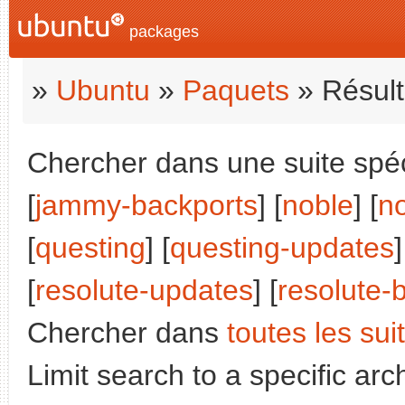
packages
»
Ubuntu
»
Paquets
» Résult
Chercher dans une suite spéci
[
jammy-backports
] [
noble
] [
n
[
questing
] [
questing-updates
]
[
resolute-updates
] [
resolute-
Chercher dans
toutes les sui
Limit search to a specific arch