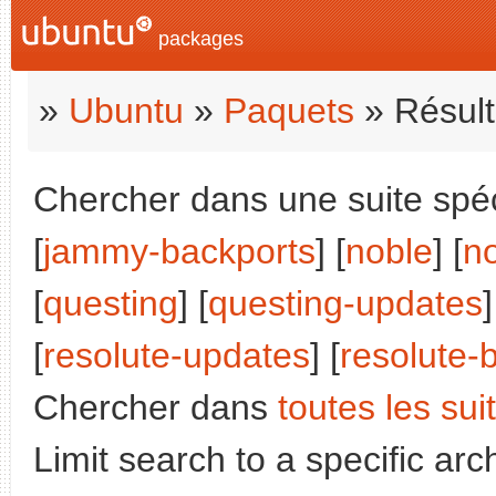
packages
»
Ubuntu
»
Paquets
» Résult
Chercher dans une suite spéci
[
jammy-backports
] [
noble
] [
n
[
questing
] [
questing-updates
]
[
resolute-updates
] [
resolute-
Chercher dans
toutes les sui
Limit search to a specific arch