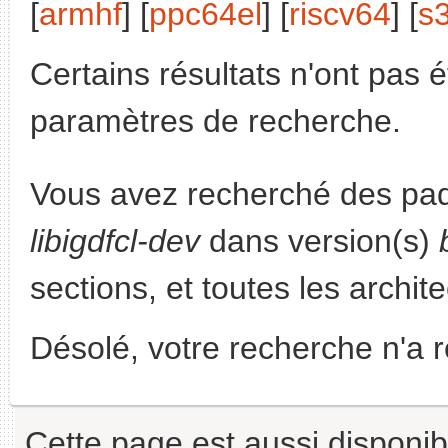
[
armhf
] [
ppc64el
] [
riscv64
] [
s
Certains résultats n'ont pas é
paramètres de recherche.
Vous avez recherché des paq
libigdfcl-dev
dans version(s)
sections, et toutes les archit
Désolé, votre recherche n'a 
Cette page est aussi disponib