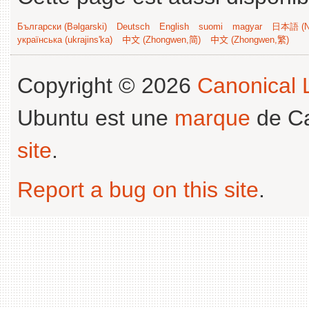
Български (Bəlgarski)
Deutsch
English
suomi
magyar
日本語 (Ni
українська (ukrajins'ka)
中文 (Zhongwen,简)
中文 (Zhongwen,繁)
Copyright © 2026
Canonical L
Ubuntu est une
marque
de Ca
site
.
Report a bug on this site
.