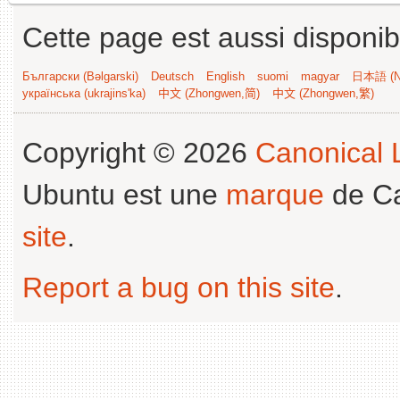
Cette page est aussi disponib
Български (Bəlgarski)
Deutsch
English
suomi
magyar
日本語 (Ni
українська (ukrajins'ka)
中文 (Zhongwen,简)
中文 (Zhongwen,繁)
Copyright © 2026
Canonical L
Ubuntu est une
marque
de Ca
site
.
Report a bug on this site
.