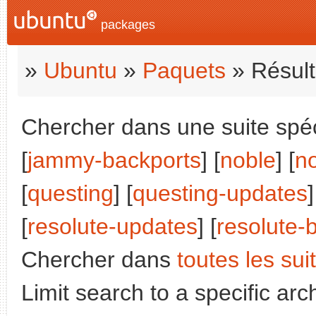
packages
»
Ubuntu
»
Paquets
» Résult
Chercher dans une suite spéci
[
jammy-backports
] [
noble
] [
n
[
questing
] [
questing-updates
]
[
resolute-updates
] [
resolute-
Chercher dans
toutes les sui
Limit search to a specific arch