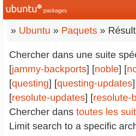
packages
»
Ubuntu
»
Paquets
» Résult
Chercher dans une suite spéci
[
jammy-backports
] [
noble
] [
n
[
questing
] [
questing-updates
]
[
resolute-updates
] [
resolute-
Chercher dans
toutes les sui
Limit search to a specific arch