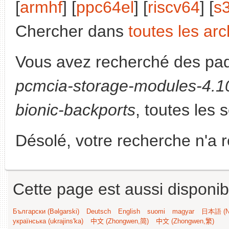
[
armhf
] [
ppc64el
] [
riscv64
] [
s
Chercher dans
toutes les arc
Vous avez recherché des paq
pcmcia-storage-modules-4.10
bionic-backports
, toutes les 
Désolé, votre recherche n'a 
Cette page est aussi disponib
Български (Bəlgarski)
Deutsch
English
suomi
magyar
日本語 (Ni
українська (ukrajins'ka)
中文 (Zhongwen,简)
中文 (Zhongwen,繁)