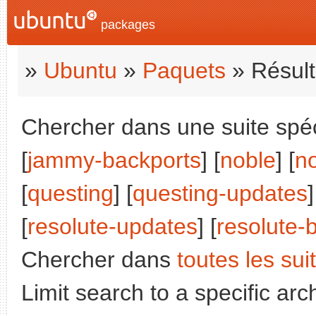
packages
»
Ubuntu
»
Paquets
» Résult
Chercher dans une suite spéci
[
jammy-backports
] [
noble
] [
n
[
questing
] [
questing-updates
]
[
resolute-updates
] [
resolute-
Chercher dans
toutes les sui
Limit search to a specific arch