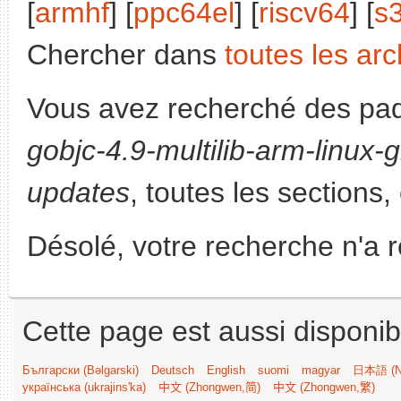
[
armhf
] [
ppc64el
] [
riscv64
] [
s
Chercher dans
toutes les arc
Vous avez recherché des paq
gobjc-4.9-multilib-arm-linux-
updates
, toutes les sections,
Désolé, votre recherche n'a 
Cette page est aussi disponib
Български (Bəlgarski)
Deutsch
English
suomi
magyar
日本語 (Ni
українська (ukrajins'ka)
中文 (Zhongwen,简)
中文 (Zhongwen,繁)