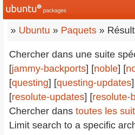
packages
»
Ubuntu
»
Paquets
» Résult
Chercher dans une suite spéci
[
jammy-backports
] [
noble
] [
n
[
questing
] [
questing-updates
]
[
resolute-updates
] [
resolute-
Chercher dans
toutes les sui
Limit search to a specific arch