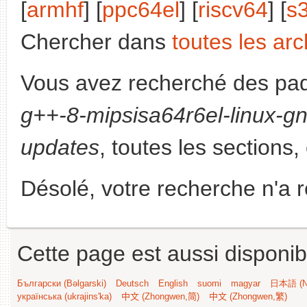
[
armhf
] [
ppc64el
] [
riscv64
] [
s
Chercher dans
toutes les arc
Vous avez recherché des paq
g++-8-mipsisa64r6el-linux-g
updates
, toutes les sections,
Désolé, votre recherche n'a 
Cette page est aussi disponib
Български (Bəlgarski)
Deutsch
English
suomi
magyar
日本語 (Ni
українська (ukrajins'ka)
中文 (Zhongwen,简)
中文 (Zhongwen,繁)