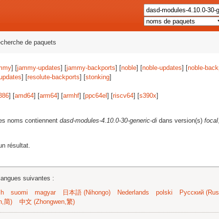
echerche de paquets
mmy
] [
jammy-updates
] [
jammy-backports
] [
noble
] [
noble-updates
] [
noble-back
-updates
] [
resolute-backports
] [
stonking
]
386
] [
amd64
] [
arm64
] [
armhf
] [
ppc64el
] [
riscv64
] [
s390x
]
les noms contiennent
dasd-modules-4.10.0-30-generic-di
dans version(s)
focal
n résultat.
langues suivantes :
sh
suomi
magyar
日本語 (Nihongo)
Nederlands
polski
Русский (Russ
n,简)
中文 (Zhongwen,繁)