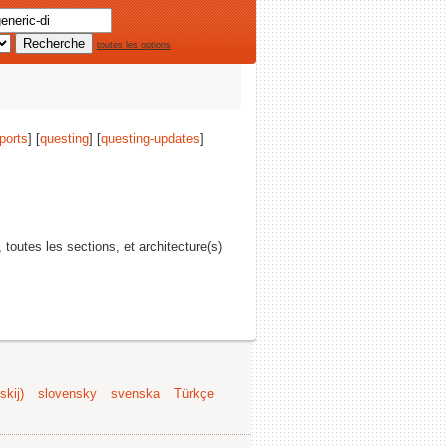
toutes les options
ports
] [
questing
] [
questing-updates
]
, toutes les sections, et architecture(s)
kij)
slovensky
svenska
Türkçe