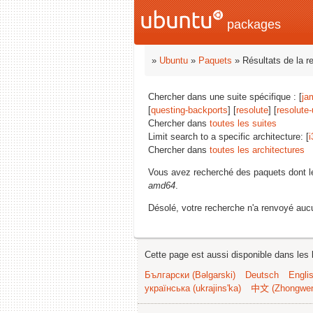
packages
»
Ubuntu
»
Paquets
» Résultats de la r
Chercher dans une suite spécifique : [
ja
[
questing-backports
] [
resolute
] [
resolute
Chercher dans
toutes les suites
Limit search to a specific architecture: [
i
Chercher dans
toutes les architectures
Vous avez recherché des paquets dont 
amd64
.
Désolé, votre recherche n'a renvoyé aucu
Cette page est aussi disponible dans les 
Български (Bəlgarski)
Deutsch
Engli
українська (ukrajins'ka)
中文 (Zhongwe