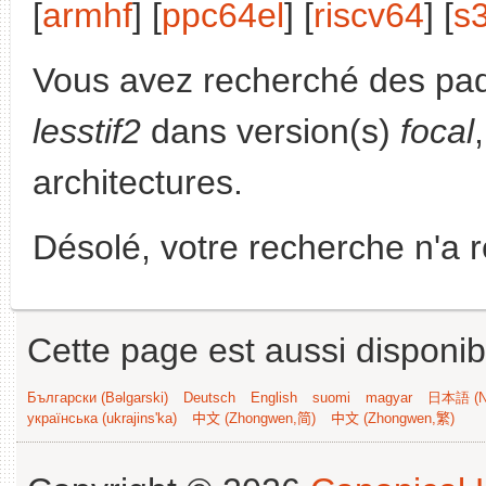
[
armhf
] [
ppc64el
] [
riscv64
] [
s
Vous avez recherché des paq
lesstif2
dans version(s)
focal
architectures.
Désolé, votre recherche n'a 
Cette page est aussi disponib
Български (Bəlgarski)
Deutsch
English
suomi
magyar
日本語 (Ni
українська (ukrajins'ka)
中文 (Zhongwen,简)
中文 (Zhongwen,繁)