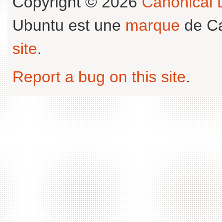
Copyright © 2026
Canonical L
Ubuntu est une
marque
de Ca
site
.
Report a bug on this site
.