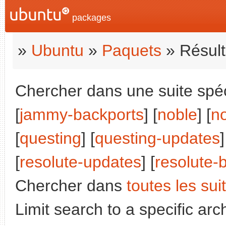
packages
»
Ubuntu
»
Paquets
» Résult
Chercher dans une suite spéci
[
jammy-backports
] [
noble
] [
n
[
questing
] [
questing-updates
]
[
resolute-updates
] [
resolute-
Chercher dans
toutes les sui
Limit search to a specific arch