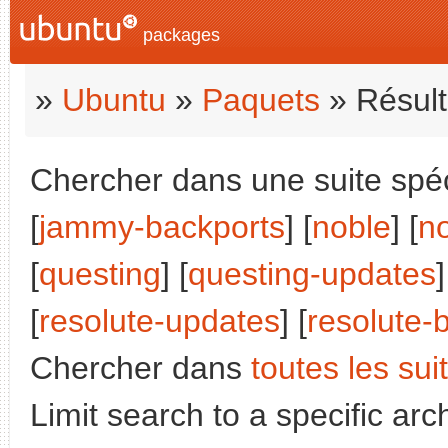
packages
»
Ubuntu
»
Paquets
» Résult
Chercher dans une suite spéci
[
jammy-backports
] [
noble
] [
n
[
questing
] [
questing-updates
]
[
resolute-updates
] [
resolute-
Chercher dans
toutes les sui
Limit search to a specific arch