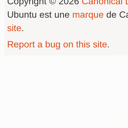
Copyright © 2026
Canonical L
Ubuntu est une
marque
de Ca
site
.
Report a bug on this site
.