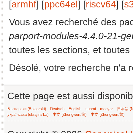
[
armhf
] [
ppc64el
] [
riscv64
] [
s
Vous avez recherché des paq
parport-modules-4.4.0-21-gen
toutes les sections, et toutes 
Désolé, votre recherche n'a 
Cette page est aussi disponib
Български (Bəlgarski)
Deutsch
English
suomi
magyar
日本語 (Ni
українська (ukrajins'ka)
中文 (Zhongwen,简)
中文 (Zhongwen,繁)