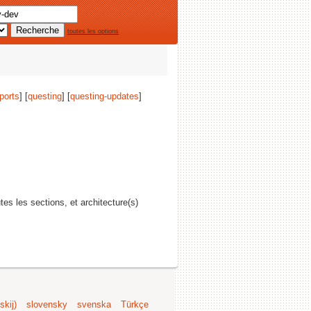
toutes les options
ports
] [
questing
] [
questing-updates
]
utes les sections, et architecture(s)
kij)
slovensky
svenska
Türkçe