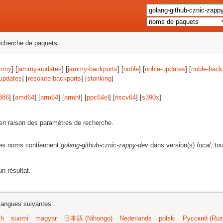
echerche de paquets
mmy
] [
jammy-updates
] [
jammy-backports
] [
noble
] [
noble-updates
] [
noble-back
-updates
] [
resolute-backports
] [
stonking
]
386
] [
amd64
] [
arm64
] [
armhf
] [
ppc64el
] [
riscv64
] [
s390x
]
s en raison des paramètres de recherche.
les noms contiennent
golang-github-cznic-zappy-dev
dans version(s)
focal
, to
n résultat.
langues suivantes :
sh
suomi
magyar
日本語 (Nihongo)
Nederlands
polski
Русский (Russ