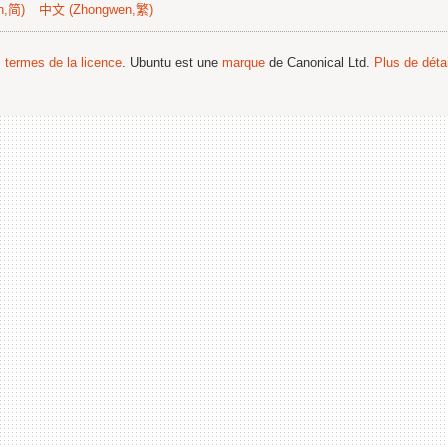
n,简)
中文 (Zhongwen,繁)
s termes de la licence
. Ubuntu est une
marque
de Canonical Ltd.
Plus de détai