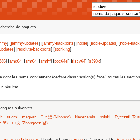
echerche de paquets
mmy
] [
jammy-updates
] [
jammy-backports
] [
noble
] [
noble-updates
] [
noble-back
-updates
] [
resolute-backports
] [
stonking
]
386
] [
amd64
] [
arm64
] [
armhf
] [
ppc64el
] [
riscv64
] [
s390x
]
e dont les noms contiennent
icedove
dans version(s)
focal
, toutes les sectio
n résultat.
langues suivantes :
sh
suomi
magyar
日本語 (Nihongo)
Nederlands
polski
Русский (Russ
n,简)
中文 (Zhongwen,繁)
s termes de la licence
. Ubuntu est une
marque
de Canonical Ltd.
Plus de détai