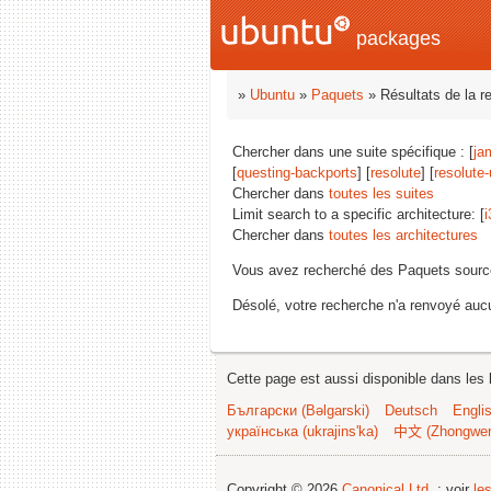
packages
»
Ubuntu
»
Paquets
» Résultats de la r
Chercher dans une suite spécifique : [
ja
[
questing-backports
] [
resolute
] [
resolute
Chercher dans
toutes les suites
Limit search to a specific architecture: [
i
Chercher dans
toutes les architectures
Vous avez recherché des Paquets sourc
Désolé, votre recherche n'a renvoyé aucu
Cette page est aussi disponible dans les 
Български (Bəlgarski)
Deutsch
Engli
українська (ukrajins'ka)
中文 (Zhongwe
Copyright © 2026
Canonical Ltd.
; voir
le