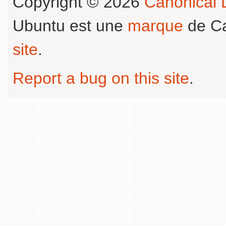
Copyright © 2026
Canonical L
Ubuntu est une
marque
de Ca
site
.
Report a bug on this site
.