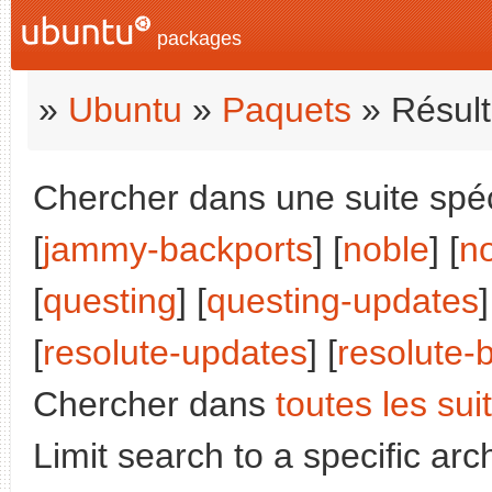
packages
»
Ubuntu
»
Paquets
» Résult
Chercher dans une suite spéci
[
jammy-backports
] [
noble
] [
n
[
questing
] [
questing-updates
]
[
resolute-updates
] [
resolute-
Chercher dans
toutes les sui
Limit search to a specific arch