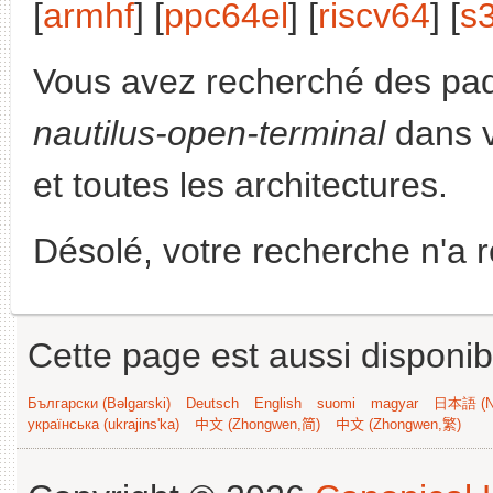
[
armhf
] [
ppc64el
] [
riscv64
] [
s
Vous avez recherché des paq
nautilus-open-terminal
dans v
et toutes les architectures.
Désolé, votre recherche n'a 
Cette page est aussi disponib
Български (Bəlgarski)
Deutsch
English
suomi
magyar
日本語 (Ni
українська (ukrajins'ka)
中文 (Zhongwen,简)
中文 (Zhongwen,繁)